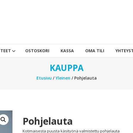
TEET
OSTOSKORI
KASSA
OMA TILI
YHTEYS
KAUPPA
Etusivu
/
Yleinen
/ Pohjelauta
Pohjelauta
Kotimaisesta puusta käsityönä valmistettu pohjelauta