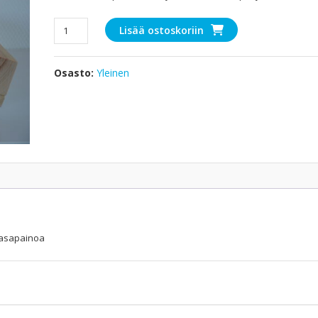
Pohjelauta
Lisää ostoskoriin
määrä
Osasto:
Yleinen
 tasapainoa