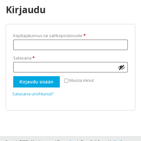
Kirjaudu
Vaaditaan
Käyttäjätunnus tai sähköpostiosoite
*
Vaaditaan
Salasana
*
Muista minut
Kirjaudu sisään
Salasana unohtunut?